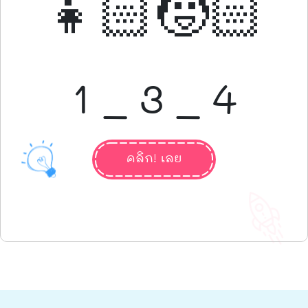
👧🏻🧒🏻
1 _ 3 _ 4
คลิก! เลย