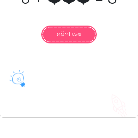
คลิก! เลย